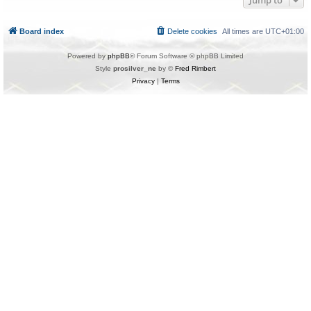
Jump to
Board index
Delete cookies
All times are
UTC+01:00
Powered by
phpBB
® Forum Software © phpBB Limited
Style
prosilver_ne
by ©
Fred Rimbert
Privacy
|
Terms