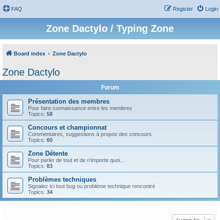
FAQ
Register
Login
Zone Dactylo / Typing Zone
Board index
Zone Dactylo
Zone Dactylo
Forum
Présentation des membres
Pour faire connaissance entre les membres
Topics:
58
Concours et championnat
Commentaires, suggestions à propos des concours
Topics:
60
Zone Détente
Pour parler de tout et de n'importe quoi...
Topics:
83
Problèmes techniques
Signalez ici tout bug ou problème technique rencontré
Topics:
34